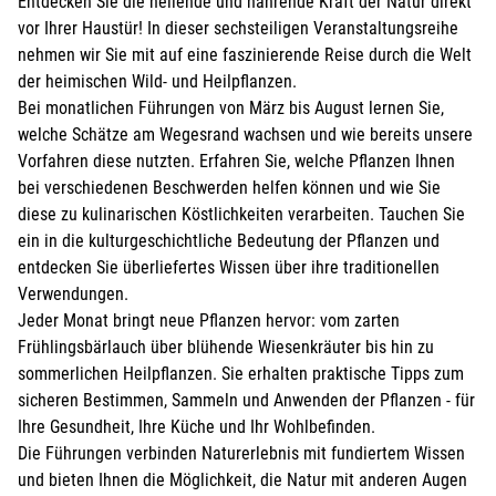
Weitere Angaben, die Sie der KEB mitteilen möchten:
Entdecken Sie die heilende und nährende Kraft der Natur direkt
Beachten Sie hierzu evtl. das Feld
ANMELDUNG
in der
vor Ihrer Haustür! In dieser sechsteiligen Veranstaltungsreihe
Veranstaltungsbeschreibung oben.
nehmen wir Sie mit auf eine faszinierende Reise durch die Welt
der heimischen Wild- und Heilpflanzen.
Bei monatlichen Führungen von März bis August lernen Sie,
welche Schätze am Wegesrand wachsen und wie bereits unsere
Vorfahren diese nutzten. Erfahren Sie, welche Pflanzen Ihnen
Weitere Personen (ab 15 Jahren)
bei verschiedenen Beschwerden helfen können und wie Sie
für die weiteren Personen übernimmt der Anmelder die
diese zu kulinarischen Köstlichkeiten verarbeiten. Tauchen Sie
Kosten
ein in die kulturgeschichtliche Bedeutung der Pflanzen und
entdecken Sie überliefertes Wissen über ihre traditionellen
Ich melde weitere Personen an (ab 15 Jahren)
Verwendungen.
Jeder Monat bringt neue Pflanzen hervor: vom zarten
Frühlingsbärlauch über blühende Wiesenkräuter bis hin zu
Bei Veranstaltungen mit Kindern:
sommerlichen Heilpflanzen. Sie erhalten praktische Tipps zum
sicheren Bestimmen, Sammeln und Anwenden der Pflanzen - für
Kind mit anmelden
Ihre Gesundheit, Ihre Küche und Ihr Wohlbefinden.
Die Führungen verbinden Naturerlebnis mit fundiertem Wissen
und bieten Ihnen die Möglichkeit, die Natur mit anderen Augen