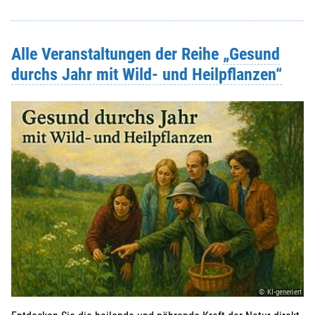
Nachname
*
:
Alle Veranstaltungen der Reihe
„Gesund
durchs Jahr mit Wild- und Heilpflanzen“
Strasse / Hausnr.
*
:
PLZ
*
:
Ort
*
:
Telefonnr.
*
:
© KI-generiert