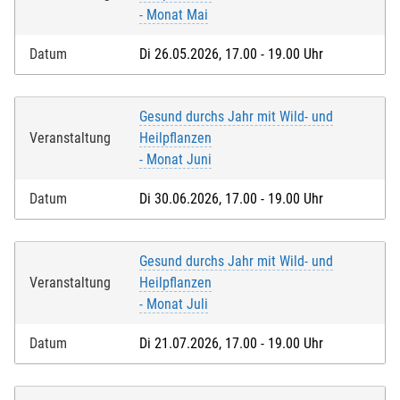
Kontoinhaber/-in bin oder über das Einverständnis
- Monat Mai
verfüge, dass vom entsprechenden Konto die
Teilnahmegebühr eingezogen wird.
Datum
Di 26.05.2026, 17.00 - 19.00 Uhr
Kontoinhaber/-in
*
:
Gesund durchs Jahr mit Wild- und
Veranstaltung
Heilpflanzen
Name der Bank
*
:
- Monat Juni
Datum
Di 30.06.2026, 17.00 - 19.00 Uhr
IBAN
*
:
Gesund durchs Jahr mit Wild- und
Veranstaltung
Heilpflanzen
- Monat Juli
Ich akzeptiere die
Nutzungsbedingungen (AGB)
. Die
Widerrufsbelehrung
habe ich zur Kenntnis genommen
Datum
Di 21.07.2026, 17.00 - 19.00 Uhr
und ich bestätige, dass ich das 16. Lebensjahr
vollendet habe.*