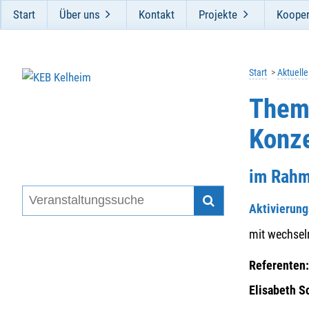
Start
Über uns
Kontakt
Projekte
Kooper
Start
Aktuell
Thema
Konze
im Rahm
Aktivierun
mit wechsel
Referenten
Elisabeth 