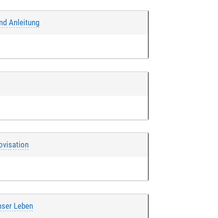
und Anleitung
ovisation
nser Leben