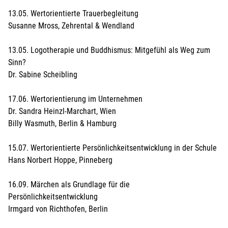
Name der Bank
*
:
13.05. Wertorientierte Trauerbegleitung
Susanne Mross, Zehrental & Wendland
13.05. Logotherapie und Buddhismus: Mitgefühl als Weg zum
IBAN
*
:
Sinn?
Dr. Sabine Scheibling
17.06. Wertorientierung im Unternehmen
Ich akzeptiere die
Nutzungsbedingungen (AGB)
. Die
Dr. Sandra Heinzl-Marchart, Wien
Widerrufsbelehrung
habe ich zur Kenntnis genommen
Billy Wasmuth, Berlin & Hamburg
und ich bestätige, dass ich das 16. Lebensjahr
vollendet habe.*
15.07. Wertorientierte Persönlichkeitsentwicklung in der Schule
Hans Norbert Hoppe, Pinneberg
Bei Feldern mit * handelt es sich um Pflichtfelder.
16.09. Märchen als Grundlage für die
Persönlichkeitsentwicklung
Irmgard von Richthofen, Berlin