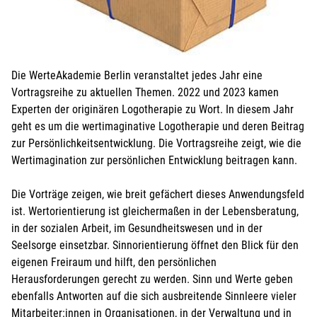
Weitere Personen (ab 15 Jahren)
für die weiteren Personen übernimmt der Anmelder die
Kosten
Die WerteAkademie Berlin veranstaltet jedes Jahr eine
Ich melde weitere Personen an (ab 15 Jahren)
Vortragsreihe zu aktuellen Themen. 2022 und 2023 kamen
Experten der originären Logotherapie zu Wort. In diesem Jahr
geht es um die wertimaginative Logotherapie und deren Beitrag
Bei Veranstaltungen mit Kindern:
zur Persönlichkeitsentwicklung. Die Vortragsreihe zeigt, wie die
Wertimagination zur persönlichen Entwicklung beitragen kann.
Kind mit anmelden
Die Vorträge zeigen, wie breit gefächert dieses Anwendungsfeld
ist. Wertorientierung ist gleichermaßen in der Lebensberatung,
in der sozialen Arbeit, im Gesundheitswesen und in der
Seelsorge einsetzbar. Sinnorientierung öffnet den Blick für den
eigenen Freiraum und hilft, den persönlichen
Herausforderungen gerecht zu werden. Sinn und Werte geben
ebenfalls Antworten auf die sich ausbreitende Sinnleere vieler
Mitarbeiter:innen in Organisationen, in der Verwaltung und in