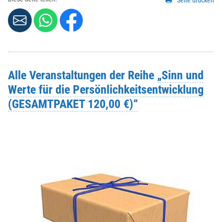
Seite drucken
Strasse / Hausnr.
*
:
PLZ
*
:
Alle Veranstaltungen der Reihe
„Sinn und
Ort
*
:
Werte für die Persönlichkeitsentwicklung
(GESAMTPAKET 120,00 €)“
Telefonnr.
*
:
Weitere Angaben, die Sie der KEB mitteilen möchten:
Beachten Sie hierzu evtl. die Felder
ANMELDUNG
und
HINWEISE
in der Veranstaltungsbeschreibung oben.