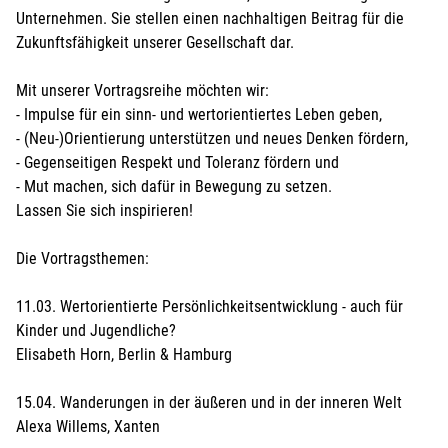
Unternehmen. Sie stellen einen nachhaltigen Beitrag für die
Zukunftsfähigkeit unserer Gesellschaft dar.
Mit unserer Vortragsreihe möchten wir:
- Impulse für ein sinn- und wertorientiertes Leben geben,
- (Neu-)Orientierung unterstützen und neues Denken fördern,
Lastschrift
- Gegenseitigen Respekt und Toleranz fördern und
- Mut machen, sich dafür in Bewegung zu setzen.
Mit der Anmeldung willige ich ein, dass die
Lassen Sie sich inspirieren!
Teilnahmegebühr vom angegebenen Konto
eingezogen wird.
Die Vortragsthemen:
Mit der Anmeldung versichere ich, dass ich
11.03. Wertorientierte Persönlichkeitsentwicklung - auch für
Kontoinhaber/-in bin oder über das Einverständnis
Kinder und Jugendliche?
verfüge, dass vom entsprechenden Konto die
Elisabeth Horn, Berlin & Hamburg
Teilnahmegebühr eingezogen wird.
Kontoinhaber/-in
*
:
15.04. Wanderungen in der äußeren und in der inneren Welt
Alexa Willems, Xanten