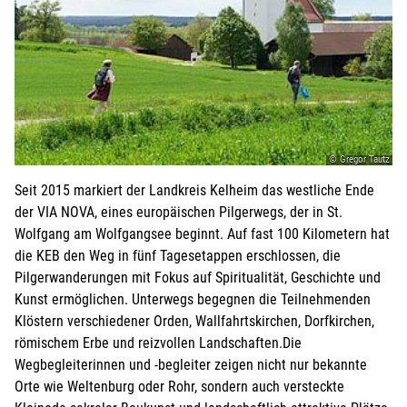
Weitere Angaben, die Sie der KEB mitteilen möchten:
Beachten Sie hierzu evtl. das Feld
ANMELDUNG
in der
Veranstaltungsbeschreibung oben.
© Gregor Tautz
Weitere Personen (ab 15 Jahren)
Seit 2015 markiert der Landkreis Kelheim das westliche Ende
für die weiteren Personen übernimmt der Anmelder die
der VIA NOVA, eines europäischen Pilgerwegs, der in St.
Kosten
Wolfgang am Wolfgangsee beginnt. Auf fast 100 Kilometern hat
die KEB den Weg in fünf Tagesetappen erschlossen, die
Pilgerwanderungen mit Fokus auf Spiritualität, Geschichte und
Ich melde weitere Personen an (ab 15 Jahren)
Kunst ermöglichen. Unterwegs begegnen die Teilnehmenden
Klöstern verschiedener Orden, Wallfahrtskirchen, Dorfkirchen,
Bei Veranstaltungen mit Kindern:
römischem Erbe und reizvollen Landschaften.Die
Wegbegleiterinnen und -begleiter zeigen nicht nur bekannte
Orte wie Weltenburg oder Rohr, sondern auch versteckte
Kind mit anmelden