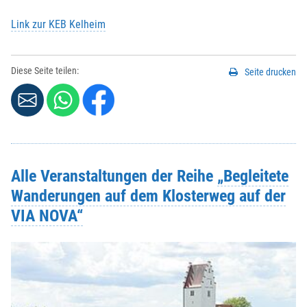
Link zur KEB Kelheim
Vorname
*
:
Diese Seite teilen:
Seite drucken
Nachname
*
:
Strasse / Hausnr.
*
:
Alle Veranstaltungen der Reihe
„Begleitete
PLZ
*
:
Wanderungen auf dem Klosterweg auf der
VIA NOVA“
Ort
*
:
Telefonnr.
*
: