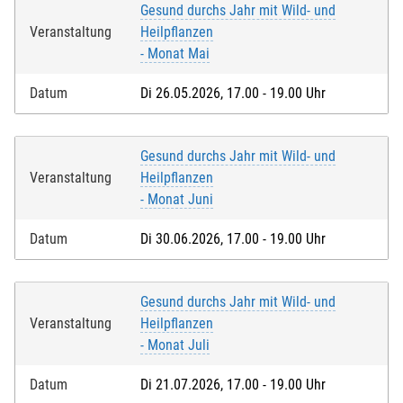
Kontoinhaber/-in bin oder über das Einverständnis
Gesund durchs Jahr mit Wild- und
verfüge, dass vom entsprechenden Konto die
Veranstaltung
Heilpflanzen
Teilnahmegebühr eingezogen wird.
- Monat Mai
Kontoinhaber/-in
*
:
Datum
Di 26.05.2026, 17.00 - 19.00 Uhr
Name der Bank
*
:
Gesund durchs Jahr mit Wild- und
Veranstaltung
Heilpflanzen
- Monat Juni
IBAN
*
:
Datum
Di 30.06.2026, 17.00 - 19.00 Uhr
Gesund durchs Jahr mit Wild- und
Veranstaltung
Heilpflanzen
Ich akzeptiere die
Nutzungsbedingungen (AGB)
. Die
- Monat Juli
Widerrufsbelehrung
habe ich zur Kenntnis genommen
und ich bestätige, dass ich das 16. Lebensjahr
Datum
Di 21.07.2026, 17.00 - 19.00 Uhr
vollendet habe.*