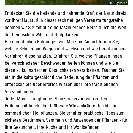
Weitere Angaben, die Sie der KEB mitteilen möchten:
© KI-generiert
Beachten Sie hierzu evtl. das Feld
ANMELDUNG
in der
Entdecken Sie die heilende und nährende Kraft der Natur direkt
Veranstaltungsbeschreibung oben.
vor Ihrer Haustür! In dieser sechsteiligen Veranstaltungsreihe
nehmen wir Sie mit auf eine faszinierende Reise durch die Welt
der heimischen Wild- und Heilpflanzen.
Bei monatlichen Führungen von März bis August lernen Sie,
Weitere Personen (ab 15 Jahren)
welche Schätze am Wegesrand wachsen und wie bereits unsere
für die weiteren Personen übernimmt der Anmelder die
Vorfahren diese nutzten. Erfahren Sie, welche Pflanzen Ihnen
Kosten
bei verschiedenen Beschwerden helfen können und wie Sie
diese zu kulinarischen Köstlichkeiten verarbeiten. Tauchen Sie
ein in die kulturgeschichtliche Bedeutung der Pflanzen und
Ich melde weitere Personen an (ab 15 Jahren)
entdecken Sie überliefertes Wissen über ihre traditionellen
Verwendungen.
Bei Veranstaltungen mit Kindern:
Jeder Monat bringt neue Pflanzen hervor: vom zarten
Frühlingsbärlauch über blühende Wiesenkräuter bis hin zu
sommerlichen Heilpflanzen. Sie erhalten praktische Tipps zum
Kind mit anmelden
sicheren Bestimmen, Sammeln und Anwenden der Pflanzen - für
Ihre Gesundheit, Ihre Küche und Ihr Wohlbefinden.