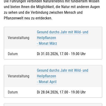
Die Führungen verbinden Naturerlebnis mit fundiertem Wissen
und bieten Ihnen die Möglichkeit, die Natur mit anderen Augen
zu sehen und die Verbindung zwischen Mensch und
Pflanzenwelt neu zu entdecken.
Gesund durchs Jahr mit Wild- und
Veranstaltung
Heilpflanzen
- Monat März
Datum
Di 31.03.2026, 17.00 - 19.00 Uhr
Gesund durchs Jahr mit Wild- und
Lastschrift
Veranstaltung
Heilpflanzen
- Monat April
Mit der Anmeldung willige ich ein, dass die
Teilnahmegebühr vom angegebenen Konto
Datum
Di 28.04.2026, 17.00 - 19.00 Uhr
eingezogen wird.
Mit der Anmeldung versichere ich, dass ich