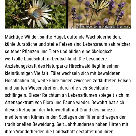
© Nelhiebel Jonas Naturpark Hirschwald
Mächtige Wälder, sanfte Hügel, duftende Wacholderheiden,
kühle Jurabäche und steile Felsen sind Lebensraum zahlreicher
seltener Pflanzen und Tiere und bilden eine ökologisch
wertvolle Landschaft in Deutschland. Die besondere
Anziehungskraft des Naturparks Hirschwald liegt in seiner
kleinräumigen Vielfalt. Täler wechseln sich mit bewaldeten
Hochflächen ab, weite Flure finden zwischen zerklüfteten Felsen
und bunten Wiesenstreifen, durch die sich Bachläufe
schlängeln. Dieser Reichtum an Lebensräumen spiegelt sich im
Artenspektrum von Flora und Fauna wieder. Bewahrt hat sich
dieses Refugium der Artenvielfalt auf Grund des nahezu
mediteranen Klimas in den Südlagen der Täler und wegen der
traditionellen Beweidung. Seit Jahrhunderten haben Hirten mit
ihren Wanderherden die Landschaft gestaltet und ihren