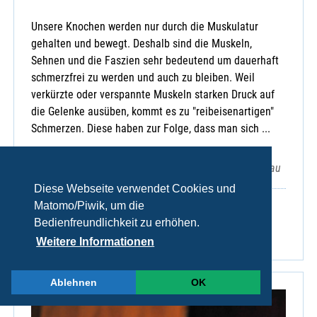
Unsere Knochen werden nur durch die Muskulatur
gehalten und bewegt. Deshalb sind die Muskeln,
Sehnen und die Faszien sehr bedeutend um dauerhaft
schmerzfrei zu werden und auch zu bleiben. Weil
verkürzte oder verspannte Muskeln starken Druck auf
die Gelenke ausüben, kommt es zu "reibeisenartigen"
Schmerzen. Diese haben zur Folge, dass man sich ...
Turnhalle, Schule, Lindenstr. 28, 93342 Saal a. d. Donau
Diese Webseite verwendet Cookies und
Matomo/Piwik, um die
Gesundheit
Kelheim
Bedienfreundlichkeit zu erhöhen.
Veranstaltungsnr.: 5-28128
Weitere Informationen
Ablehnen
OK