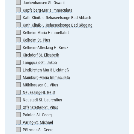
Jachenhausen-St. Oswald
Kapfelberg-Maria Immaculata
Kath.Klinik- u.Rehaseelsorge Bad Abbach
Kath.Klinik- u.Rehaseelsorge Bad Gögging
Kelheim Maria Himmelfahrt
Kelheim St. Pius
Kelheim-Affecking H. Kreuz
Kirchdorf-St. Elisabeth
Langquaid-St. Jakob
Lindkirchen-Mariä Lichtmeß
Mainburg-Maria Immaculata
Mühlhausen-St. Vitus
Neuessing-Hl. Geist
Neustadt-St. Laurentius
Offenstetten-St. Vitus
Painten-St. Georg
Paring-St. Michael
Pötzmes-St. Georg