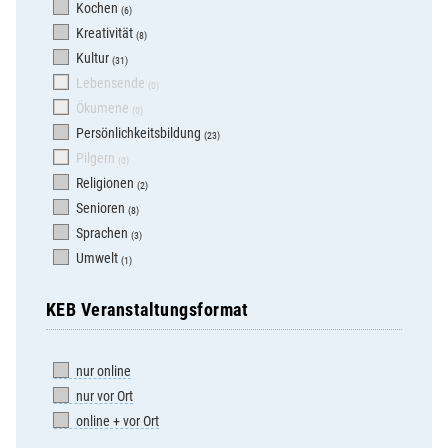
Kochen
(6)
Kreativität
(8)
Kultur
(31)
Lebensende
(0)
Ökumene
(0)
Persönlichkeitsbildung
(23)
Pilgern
(0)
Religionen
(2)
Senioren
(8)
Sprachen
(3)
Umwelt
(1)
KEB Veranstaltungsformat
nur online
nur vor Ort
online + vor Ort