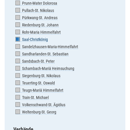
Prunn-Mater Dolorosa
Pullach-St. Nikolaus
Pürkwang-St. Andreas
Riedenburg-St. Johann
Rohr-Maria Himmelfahrt
Saal-Christkönig
Sandelzhausen-Maria-Himmelfahrt
Sandharlanden-St. Sebastian
Sandsbach-St. Peter
Schambach-Mariä Heimsuchung
Siegenburg-St. Nikolaus
Teuerting-St. Oswald
Teugn-Mariä Himmelfahrt
Train-St. Michael
Volkenschwand-St. Ägidius
Weltenburg-St. Georg
Verbände