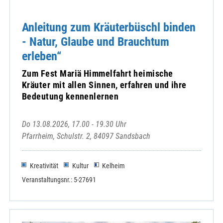
Prunn-Mater Dolorosa
Pullach-St. Nikolaus
Anleitung zum Kräuterbüschl binden
Pürkwang-St. Andreas
- Natur, Glaube und Brauchtum
Riedenburg-St. Johann
erleben“
Rohr-Maria Himmelfahrt
Saal-Christkönig
Zum Fest Mariä Himmelfahrt heimische
Sandelzhausen-Maria-Himmelfahrt
Kräuter mit allen Sinnen, erfahren und ihre
Sandharlanden-St. Sebastian
Bedeutung kennenlernen
Sandsbach-St. Peter
Schambach-Mariä Heimsuchung
Do 13.08.2026, 17.00 - 19.30 Uhr
Siegenburg-St. Nikolaus
Pfarrheim, Schulstr. 2, 84097 Sandsbach
Teuerting-St. Oswald
Teugn-Mariä Himmelfahrt
Kreativität
Kultur
Kelheim
Train-St. Michael
Veranstaltungsnr.: 5-27691
Volkenschwand-St. Ägidius
Weltenburg-St. Georg