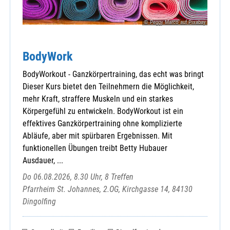
Prunn-Mater Dolorosa
Pullach-St. Nikolaus
© Peggy Marco auf Pixabay
Pürkwang-St. Andreas
Riedenburg-St. Johann
BodyWork
Rohr-Maria Himmelfahrt
Saal-Christkönig
BodyWorkout - Ganzkörpertraining, das echt was bringt
Sandelzhausen-Maria-Himmelfahrt
Dieser Kurs bietet den Teilnehmern die Möglichkeit,
Sandharlanden-St. Sebastian
mehr Kraft, straffere Muskeln und ein starkes
Sandsbach-St. Peter
Körpergefühl zu entwickeln. BodyWorkout ist ein
Schambach-Mariä Heimsuchung
effektives Ganzkörpertraining ohne komplizierte
Siegenburg-St. Nikolaus
Abläufe, aber mit spürbaren Ergebnissen. Mit
Teuerting-St. Oswald
funktionellen Übungen treibt Betty Hubauer
Teugn-Mariä Himmelfahrt
Ausdauer, ...
Train-St. Michael
Do 06.08.2026, 8.30 Uhr, 8 Treffen
Volkenschwand-St. Ägidius
Pfarrheim St. Johannes, 2.OG, Kirchgasse 14, 84130
Weltenburg-St. Georg
Dingolfing