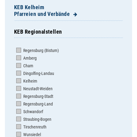
KEB Kelheim
Pfarreien und Verbände
KEB Regionalstellen
Abensberg St. Barbara
Aiglsbach-St.Leonhard
Regensburg (Bistum)
Attenhofen-St. Nikolaus
Amberg
Bad Abbach St. Nikolaus
Cham
Bad Gögging-St. Andreas
Dingolfing-Landau
Biburg-Maria Immaculata
Kelheim
Einmuß-Maria Immaculata
Neustadt-Weiden
Elsendorf-Maria Immaculata
Regensburg-Stadt
Großgundertshausen-Hl. Kreuz
Regensburg-Land
Herrnwahlthann-St. Andreas
Schwandorf
Hienheim-St. Georg
Straubing-Bogen
Ihrlerstein-St. Josef
Tirschenreuth
Irnsing-St. Mariä Geburt
Wunsiedel