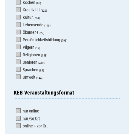
Kochen
(86)
Kreativität
(320)
Kultur
(784)
Lebensende
(148)
Ökumene
(27)
Persönlichkeitsbildung
(793)
Pilgern
(19)
Religionen
(158)
Senioren
(412)
Sprachen
(89)
Umwelt
(144)
KEB Veranstaltungsformat
nur online
nur vor Ort
online + vor Ort