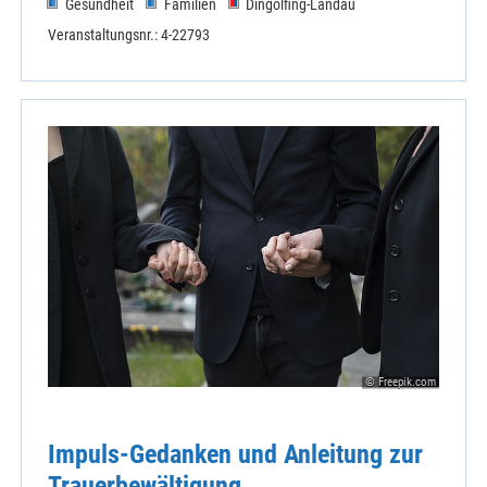
Gesundheit
Familien
Dingolfing-Landau
Veranstaltungsnr.: 4-22793
Katholische Erwachsenenbildung Kelheim
KEB im Bistum Regensburg
Kelheimwinzer-St. Jakob
© Freepik.com
Impuls-Gedanken und Anleitung zur
Trauerbewältigung