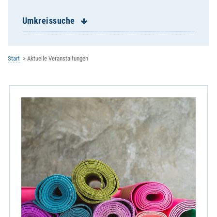
Jachenhausen-St. Oswald
Kapfelberg-Maria Immaculata
Umkreissuche
Kath.Klinik- u.Rehaseelsorge Bad Abbach
Kath.Klinik- u.Rehaseelsorge Bad Gögging
Kelheim Maria Himmelfahrt
Start
Aktuelle Veranstaltungen
Kelheim St. Pius
Kelheim-Affecking H. Kreuz
Kirchdorf-St. Elisabeth
Langquaid-St. Jakob
Lindkirchen-Mariä Lichtmeß
Mainburg-Maria Immaculata
Mühlhausen-St. Vitus
Neuessing-Hl. Geist
Neustadt-St. Laurentius
Offenstetten-St. Vitus
Painten-St. Georg
Paring-St. Michael
Pötzmes-St. Georg