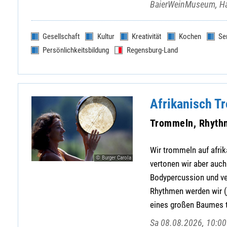
BaierWeinMuseum, Ha
Gesellschaft
Kultur
Kreativität
Kochen
Se
Persönlichkeitsbildung
Regensburg-Land
Afrikanisch 
Trommeln, Rhyth
Wir trommeln auf afr
© Burger Carola
vertonen wir aber auc
Bodypercussion und ver
Rhythmen werden wir (
eines großen Baumes t
Sa 08.08.2026, 10:00 