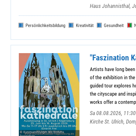
Haus Johannisthal, J
Persönlichkeitsbildung
Kreativität
Gesundheit
"Faszination K
Artists have long been 
of the exhibition in t
guided tour explores ho
the cityscape and insp
works offer a contempo
Sa 08.08.2026, 11:30 
Kirche St. Ulrich, Do
© Kunstsammlungen des Bistums