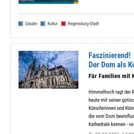
Regensburg
Glaube
Kultur
Regensburg-Stadt
Faszinierend!
Der Dom als K
Für Familien mit 
© pixabay.com/de/
Himmelhoch ragt der R
heute mit seiner gotis
Künstlerinnen und Küns
die vom Dom beeinflus
Kathedrale kennen - von