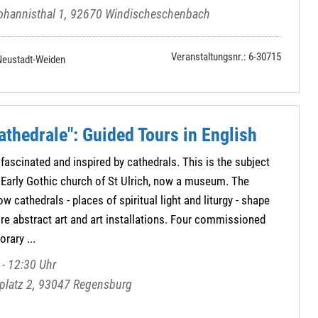
ohannisthal 1, 92670 Windischeschenbach
Veranstaltungsnr.: 6-30715
Neustadt-Weiden
athedrale": Guided Tours in English
fascinated and inspired by cathedrals. This is the subject
he Early Gothic church of St Ulrich, now a museum. The
w cathedrals - places of spiritual light and liturgy - shape
ire abstract art and art installations. Four commissioned
rary ...
- 12:30 Uhr
mplatz 2, 93047 Regensburg