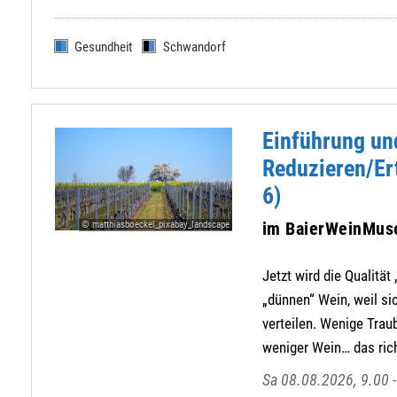
Gesundheit
Schwandorf
Einführung und
Reduzieren/Er
6)
im BaierWeinMu
© matthiasboeckel_pixabay_landscape
Jetzt wird die Qualitä
„dünnen“ Wein, weil si
verteilen. Wenige Trau
weniger Wein… das ric
Sa 08.08.2026, 9.00 -