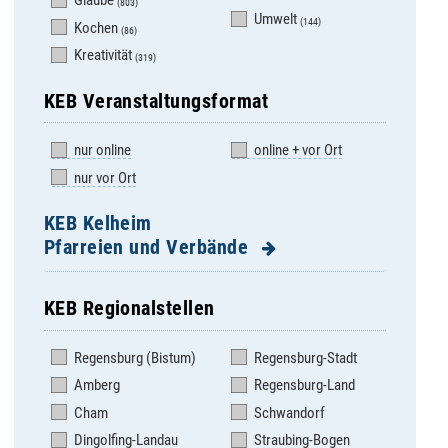
Glaube
(803)
Umwelt
(144)
Kochen
(86)
Kreativität
(319)
KEB Veranstaltungsformat
nur online
online + vor Ort
nur vor Ort
KEB Kelheim
Pfarreien und Verbände
KEB Regionalstellen
Abensberg St. Barbara
Langquaid-St. Jakob
Regensburg (Bistum)
Regensburg-Stadt
Aiglsbach-
Lindkirchen-Mariä
St.Leonhard
Lichtmeß
Amberg
Regensburg-Land
Attenhofen-St.
Mainburg-Maria
Cham
Schwandorf
Nikolaus
Immaculata
Dingolfing-Landau
Straubing-Bogen