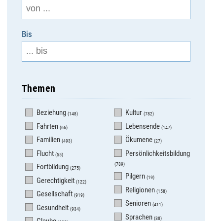
Bis
Themen
Beziehung
Kultur
(148)
(782)
Fahrten
Lebensende
(66)
(147)
Familien
Ökumene
(493)
(27)
Flucht
Persönlichkeitsbildung
(55)
(789)
Fortbildung
(275)
Pilgern
(19)
Gerechtigkeit
(122)
Religionen
(158)
Gesellschaft
(919)
Senioren
(411)
Gesundheit
(934)
Sprachen
(88)