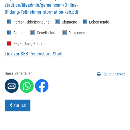
stadt.de/fileadmin/gemeinsam/Online-
Bildung/Teilnehmerinformation-keb.pdf
Vorname
*
:
Persönlichkeitsbildung
Ökumene
Lebensende
Glaube
Gesellschaft
Religionen
Nachname
*
:
Regensburg-Stadt
Link zur KEB Regensburg-Stadt
Strasse / Hausnr.
*
:
Diese Seite teilen:
Seite drucken
PLZ
*
:
zurück
Ort
*
: