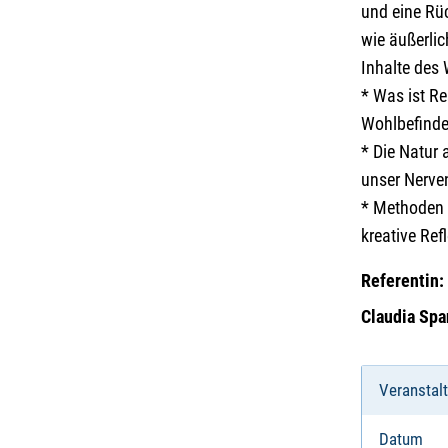
und eine Rü
wie äußerlic
Inhalte des
* Was ist Re
Wohlbefinde
* Die Natur 
unser Nerve
* Methoden 
kreative Ref
Referentin:
Claudia Spa
Veranstal
Datum