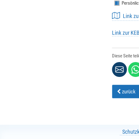
Persönlic
E-Mail
*
:
Link z
Link zur KE
Vornam
Diese Seite tei
Nachna
zurück
Strasse 
PLZ
*
:
Schutz