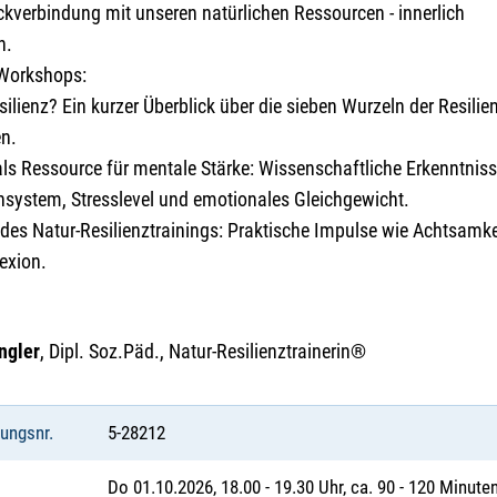
ckverbindung mit unseren natürlichen Ressourcen - innerlich
h.
 Workshops:
silienz? Ein kurzer Überblick über die sieben Wurzeln der Resil
n.
als Ressource für mentale Stärke: Wissenschaftliche Erkenntniss
nsystem, Stresslevel und emotionales Gleichgewicht.
des Natur-Resilienztrainings: Praktische Impulse wie Achtsamke
lexion.
ngler
, Dipl. Soz.Päd., Natur-Resilienztrainerin®
tungsnr.
5-28212
Do 01.10.2026, 18.00 - 19.30 Uhr, ca. 90 - 120 Minute