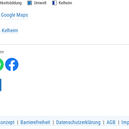
hkeitsbildung
Umwelt
Kelheim
u Google Maps
B Kelheim
e
*
:
len:
me
*
:
/ Hausnr.
*
:
konzept
Barrierefreiheit
Datenschutzerklärung
AGB
Im